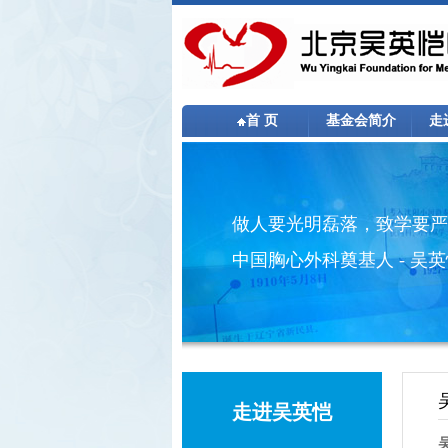
首 页
基金会简介
走
做人要光明磊落，致学要严
中国胸心外科奠基人 - 吴
走进吴英恺
吴