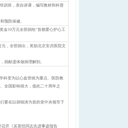
员培训班，亲自讲课，编写教材和科普
及和预防保健。
奖金10万元全部捐给“首都爱心护心工
2万元，全部捐出，奖励北京安贞医院文
简，捐献遗体做病理解剖。
单一学科变为以心血管病为重点、医防教
都、全国影响很大，值此二十周年之
我们要在以胡锦涛为首的党中央领导下
京市委召开《吴英恺同志先进事迹报告