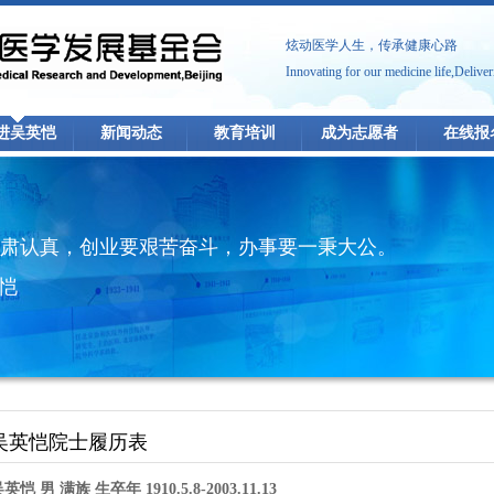
炫动医学人生，传承健康心路
Innovating for our medicine life,Deliver
进吴英恺
新闻动态
教育培训
成为志愿者
在线报
肃认真，创业要艰苦奋斗，办事要一秉大公。
英恺
吴英恺院士履历表
英恺 男 满族 生卒年 1910.5.8-2003.11.13