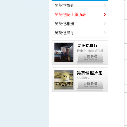
吴英恺简介
吴英恺院士履历表
吴英恺相册
吴英恺展厅