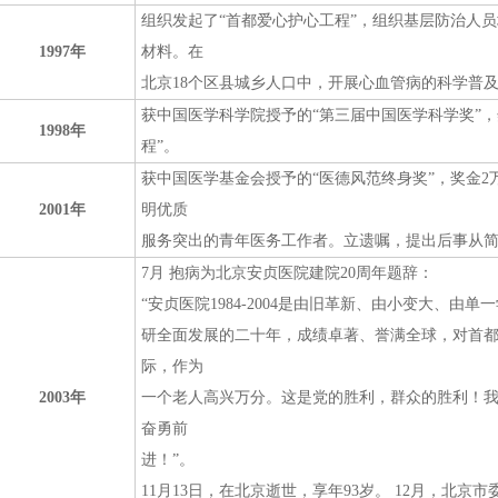
组织发起了“首都爱心护心工程”，组织基层防治人
1997年
材料。在
北京18个区县城乡人口中，开展心血管病的科学普
获中国医学科学院授予的“第三届中国医学科学奖”，
1998年
程”。
获中国医学基金会授予的“医德风范终身奖”，奖金
2001年
明优质
服务突出的青年医务工作者。立遗嘱，提出后事从
7月 抱病为北京安贞医院建院20周年题辞：
“安贞医院1984-2004是由旧革新、由小变大、由
研全面发展的二十年，成绩卓著、誉满全球，对首
际，作为
2003年
一个老人高兴万分。这是党的胜利，群众的胜利！
奋勇前
进！”。
11月13日，在北京逝世，享年93岁。 12月，北