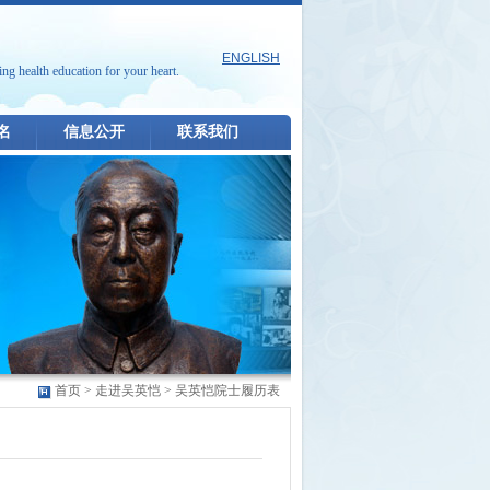
ENGLISH
ing health education for your heart.
名
信息公开
联系我们
首页
>
走进吴英恺
>
吴英恺院士履历表