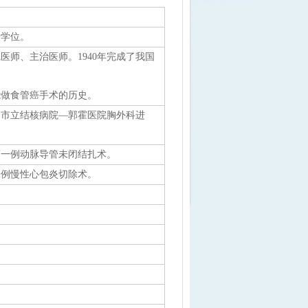
士学位。
师、主治医师。1940年完成了我国
能做食管癌手术的历史。
易市立结核病院—郭霍医院胸外科进
第一例动脉导管未闭结扎术。
一例慢性心包炎切除术。
。
。