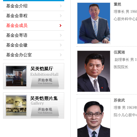
董然
基金会介绍
理事长 男 19
基金会章程
心脏外科中心
基金会成员
基金会寄语
基金会会徽
伍冀湘
基金会办公室
副理事长 男 1
医院院长
苏俊武
理事 男 196
院小儿心脏中