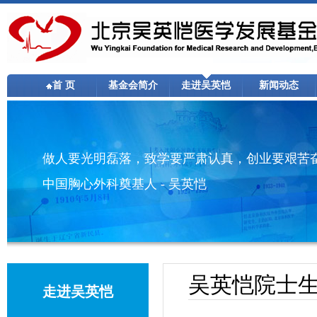
首 页
基金会简介
走进吴英恺
新闻动态
做人要光明磊落，致学要严肃认真，创业要艰苦
中国胸心外科奠基人 - 吴英恺
吴英恺院士
走进吴英恺