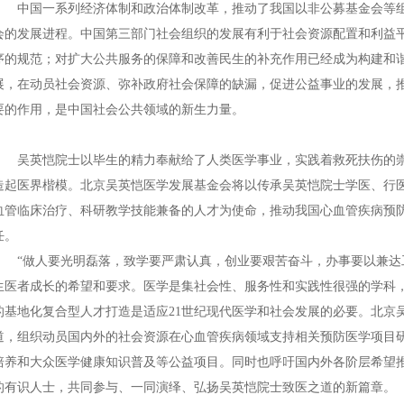
中国一系列经济体制和政治体制改革，推动了我国以非公募基金会等组
会的发展进程。中国第三部门社会组织的发展有利于社会资源配置和利益
序的规范；对扩大公共服务的保障和改善民生的补充作用已经成为构建和
展，在动员社会资源、弥补政府社会保障的缺漏，促进公益事业的发展，
要的作用，是中国社会公共领域的新生力量。
吴英恺院士以毕生的精力奉献给了人类医学事业，实践着救死扶伤的
造起医界楷模。北京吴英恺医学发展基金会将以传承吴英恺院士学医、行
血管临床治疗、科研教学技能兼备的人才为使命，推动我国心血管疾病预
任。
“做人要光明磊落，致学要严肃认真，创业要艰苦奋斗，办事要以兼达工
生医者成长的希望和要求。医学是集社会性、服务性和实践性很强的学科
的基地化复合型人才打造是适应21世纪现代医学和社会发展的必要。北京
道，组织动员国内外的社会资源在心血管疾病领域支持相关预防医学项目
培养和大众医学健康知识普及等公益项目。同时也呼吁国内外各阶层希望
的有识人士，共同参与、一同演绎、弘扬吴英恺院士致医之道的新篇章。